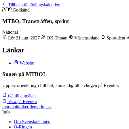
Tillbaka till tävlingskalendern
🇸🇪
Godkänd
MTBO, Traneträffen, sprint
National
Lör 21 aug. 2027
OK Tranan
Västergötland
Sportident
Länkar
Website
Sugen på MTBO?
Upplev orientering i full fart, anmäl dig till tävlingen på Eventor.
Gå till anmälan
Visa på Eventor
mountainbike
orientering.se
Info
Om Svenska Cupen
O-Ringen