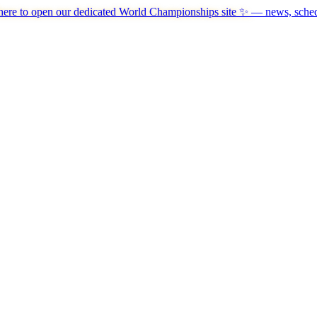
here to open our dedicated World Championships site ✨
— news, schedu