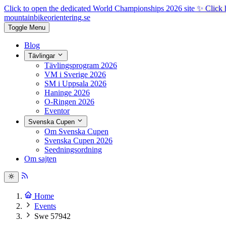
Click to open the dedicated World Championships 2026 site
✨ Click 
mountainbike
orientering.se
Toggle Menu
Blog
Tävlingar
Tävlingsprogram 2026
VM i Sverige 2026
SM i Uppsala 2026
Haninge 2026
O-Ringen 2026
Eventor
Svenska Cupen
Om Svenska Cupen
Svenska Cupen 2026
Seedningsordning
Om sajten
Home
Events
Swe 57942