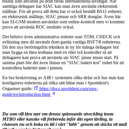
teknik som används på dom flesta internationella tävlingar. När
samtliga deltagare har SIAC kan man även använda elektronisk
mållinje. För att prova allt detta har vi också beställt BS11 enheter,
en elektronisk mållinje, SIAC pinnar och SRR donglar. Även här
kan SI-GSM modem användas som online-kontroll men vi kommer
prova att använda ROC moduler också.
Det behövs även administrativa enheter som TÖM, CHECK och
avläsning men då används dom gamla vanliga BSF7/8 enheterna.
Då den nya beröringsfria tekniken är ny för många deltagare bör
man bygga en liten testbana med en eller två kontroller så att
deltagaren kan prova att använda sin SIAC pinne innan start. På
samma plats bör det även finnas en "SIAC batteri test" enhet för att
kontrollera batteriet inne i pinnen.
En bra beskrivning av AIR+ systemets olika delar och hur man kan
konfigurera enheterna på olika sätt hittar man i Sportident's
Organiser guide:
https://docs.sportident.com/user-
guide/en/introduction.html
Du som vill lära mer om denna spännande utveckling inom
MTBO eller kanske vill förbereda inför din egen tävling, ta
chansen nu och boka en tid i vårt "labb" genom att skicka ett mail