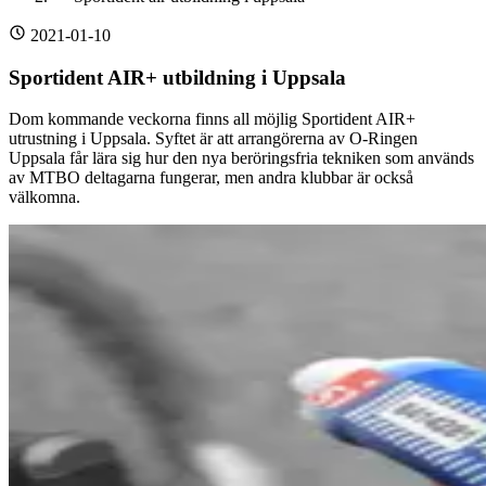
2021-01-10
Sportident AIR+ utbildning i Uppsala
Dom kommande veckorna finns all möjlig Sportident AIR+
utrustning i Uppsala. Syftet är att arrangörerna av O-Ringen
Uppsala får lära sig hur den nya beröringsfria tekniken som används
av MTBO deltagarna fungerar, men andra klubbar är också
välkomna.