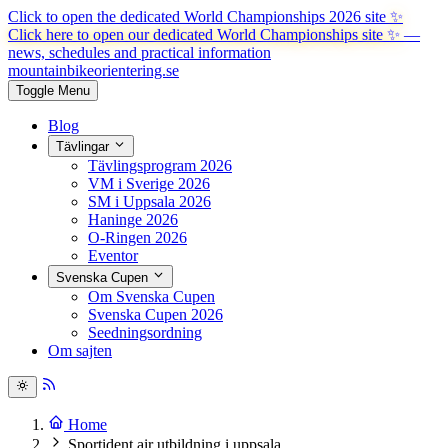
Click to open the dedicated World Championships 2026 site
✨
Click here to open our dedicated World Championships site ✨
—
news, schedules and practical information
mountainbike
orientering.se
Toggle Menu
Blog
Tävlingar
Tävlingsprogram 2026
VM i Sverige 2026
SM i Uppsala 2026
Haninge 2026
O-Ringen 2026
Eventor
Svenska Cupen
Om Svenska Cupen
Svenska Cupen 2026
Seedningsordning
Om sajten
Home
Sportident air utbildning i uppsala