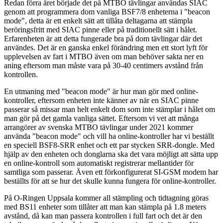
Redan förra året började det på MTBO tävlingar användas SIAC
genom att programmera dom vanliga BSF7/8 enheterna i "beacon
mode", detta är ett enkelt sätt att tillåta deltagarna att stämpla
beröringsfritt med SIAC pinne eller på traditionellt sätt i hålet.
Erfarenheten är att detta fungerade bra på dom tävlingar där det
användes. Det är en ganska enkel förändring men ett stort lyft för
upplevelsen av fart i MTBO även om man behöver sakta ner en
aning eftersom man måste vara på 30-40 centimers avstånd från
kontrollen.
En utmaning med "beacon mode" är hur man gör med online-
kontroller, eftersom enheten inte känner av när en SIAC pinne
passerar så missar man helt enkelt dom som inte stämplar i hålet om
man gör på det gamla vanliga sättet. Eftersom vi vet att många
arrangörer av svenska MTBO tävlingar under 2021 kommer
använda "beacon mode" och vill ha online-kontroller har vi beställt
en speciell BSF8-SRR enhet och ett par stycken SRR-dongle. Med
hjälp av den enheten och donglarna ska det vara möjligt att sätta upp
en online-kontroll som automatiskt registrerar mellantider för
samtliga som passerar. Även ett förkonfigurerat SI-GSM modem har
beställts för att se hur det skulle kunna fungera för online-kontroller.
På O-Ringen Uppsala kommer all stämpling och tidtagning göras
med BS11 enheter som tillåter att man kan stämpla på 1.8 meters
avstånd, då kan man passera kontrollen i full fart och det är den