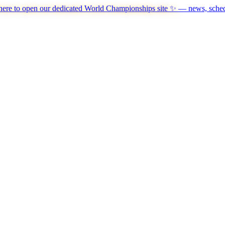
here to open our dedicated World Championships site ✨
— news, schedu