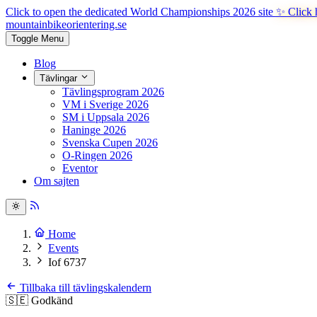
Click to open the dedicated World Championships 2026 site
✨ Click 
mountainbike
orientering.se
Toggle Menu
Blog
Tävlingar
Tävlingsprogram 2026
VM i Sverige 2026
SM i Uppsala 2026
Haninge 2026
Svenska Cupen 2026
O-Ringen 2026
Eventor
Om sajten
Home
Events
Iof 6737
Tillbaka till tävlingskalendern
🇸🇪
Godkänd