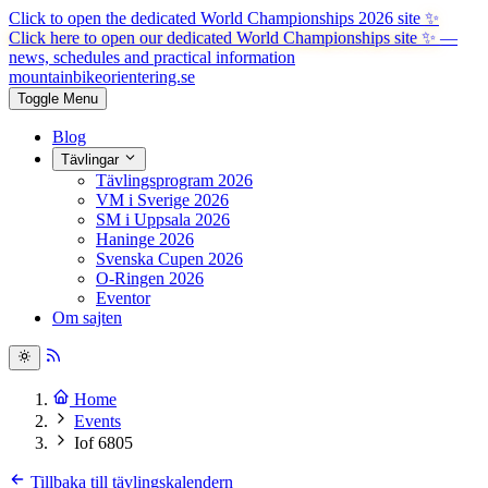
Click to open the dedicated World Championships 2026 site
✨
Click here to open our dedicated World Championships site ✨
—
news, schedules and practical information
mountainbike
orientering.se
Toggle Menu
Blog
Tävlingar
Tävlingsprogram 2026
VM i Sverige 2026
SM i Uppsala 2026
Haninge 2026
Svenska Cupen 2026
O-Ringen 2026
Eventor
Om sajten
Home
Events
Iof 6805
Tillbaka till tävlingskalendern