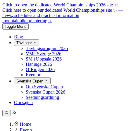
Click to open the dedicated World Championships 2026 site
✨
Click here to open our dedicated World Championships site ✨
—
news, schedules and practical information
mountainbike
orientering.se
Toggle Menu
Blog
Tävlingar
Tävlingsprogram 2026
VM i Sverige 2026
SM i Uppsala 2026
Haninge 2026
O-Ringen 2026
Eventor
Svenska Cupen
Om Svenska Cupen
Svenska Cupen 2026
Seedningsordning
Om sajten
Home
Events