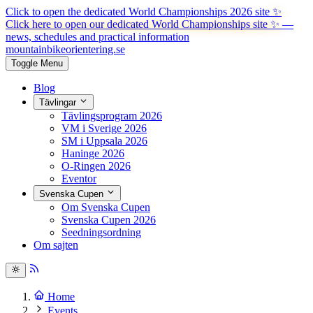
Click to open the dedicated World Championships 2026 site
✨
Click here to open our dedicated World Championships site ✨
—
news, schedules and practical information
mountainbike
orientering.se
Toggle Menu
Blog
Tävlingar
Tävlingsprogram 2026
VM i Sverige 2026
SM i Uppsala 2026
Haninge 2026
O-Ringen 2026
Eventor
Svenska Cupen
Om Svenska Cupen
Svenska Cupen 2026
Seedningsordning
Om sajten
Home
Events