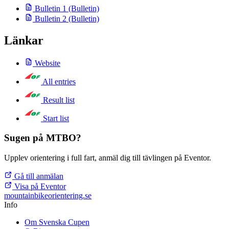
Bulletin 1
(Bulletin)
Bulletin 2
(Bulletin)
Länkar
Website
All entries
Result list
Start list
Sugen på MTBO?
Upplev orientering i full fart, anmäl dig till tävlingen på Eventor.
Gå till anmälan
Visa på Eventor
mountainbike
orientering.se
Info
Om Svenska Cupen