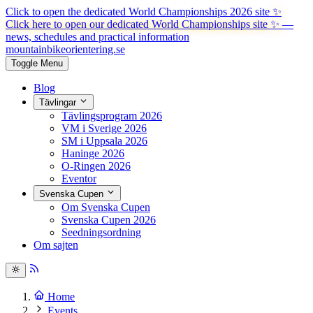
Click to open the dedicated World Championships 2026 site
✨
Click here to open our dedicated World Championships site ✨
—
news, schedules and practical information
mountainbike
orientering.se
Toggle Menu
Blog
Tävlingar
Tävlingsprogram 2026
VM i Sverige 2026
SM i Uppsala 2026
Haninge 2026
O-Ringen 2026
Eventor
Svenska Cupen
Om Svenska Cupen
Svenska Cupen 2026
Seedningsordning
Om sajten
Home
Events