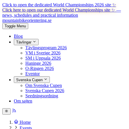
Click to open the dedicated World Championships 2026 site
✨
Click here to open our dedicated World Championships site ✨
—
news, schedules and practical information
mountainbike
orientering.se
Toggle Menu
Blog
Tävlingar
Tävlingsprogram 2026
VM i Sverige 2026
SM i Uppsala 2026
Haninge 2026
O-Ringen 2026
Eventor
Svenska Cupen
Om Svenska Cupen
Svenska Cupen 2026
Seedningsordning
Om sajten
Home
Events