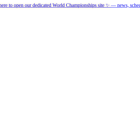
here to open our dedicated World Championships site ✨
— news, schedu