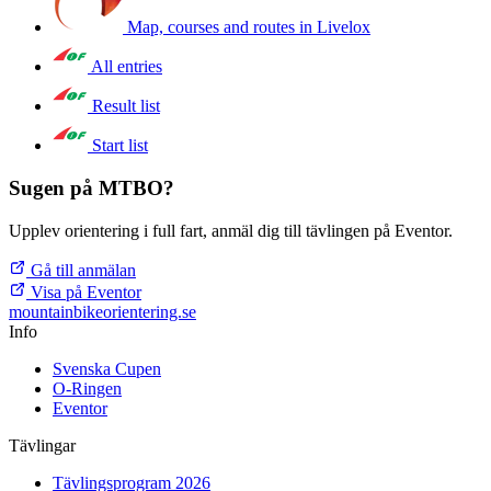
Map, courses and routes in Livelox
All entries
Result list
Start list
Sugen på MTBO?
Upplev orientering i full fart, anmäl dig till tävlingen på Eventor.
Gå till anmälan
Visa på Eventor
mountainbike
orientering.se
Info
Svenska Cupen
O-Ringen
Eventor
Tävlingar
Tävlingsprogram 2026