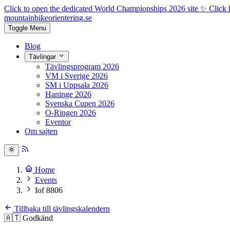
Click to open the dedicated World Championships 2026 site
✨ Click 
mountainbike
orientering.se
Toggle Menu
Blog
Tävlingar
Tävlingsprogram 2026
VM i Sverige 2026
SM i Uppsala 2026
Haninge 2026
Svenska Cupen 2026
O-Ringen 2026
Eventor
Om sajten
Home
Events
Iof 8806
Tillbaka till tävlingskalendern
🇦🇹
Godkänd