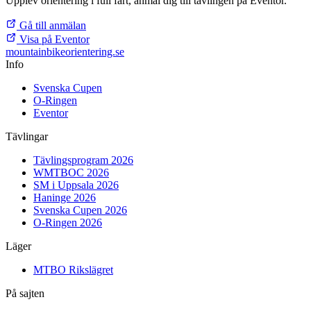
Upplev orientering i full fart, anmäl dig till tävlingen på Eventor.
Gå till anmälan
Visa på Eventor
mountainbike
orientering.se
Info
Svenska Cupen
O-Ringen
Eventor
Tävlingar
Tävlingsprogram 2026
WMTBOC 2026
SM i Uppsala 2026
Haninge 2026
Svenska Cupen 2026
O-Ringen 2026
Läger
MTBO Rikslägret
På sajten