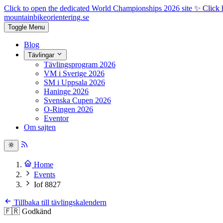
Click to open the dedicated World Championships 2026 site
✨ Click 
mountainbike
orientering.se
Toggle Menu
Blog
Tävlingar
Tävlingsprogram 2026
VM i Sverige 2026
SM i Uppsala 2026
Haninge 2026
Svenska Cupen 2026
O-Ringen 2026
Eventor
Om sajten
Home
Events
Iof 8827
Tillbaka till tävlingskalendern
🇫🇷
Godkänd