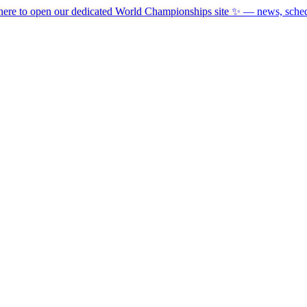
here to open our dedicated World Championships site ✨
— news, schedu