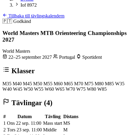
Iof 8972
Tillbaka till tävlingskalendern
🇵🇹
Godkänd
World Masters MTB Orienteering Championships
2027
World Masters
22–25 september 2027
Portugal
Sportident
Klasser
M35
M40
M45
M50
M55
M60
M65
M70
M75
M80
M85
W35
W40
W45
W50
W55
W60
W65
W70
W75
W80
W85
Tävlingar (4)
#
Datum
Tävling
Distans
1
Ons 22 sep. 11:00
Mass start
MS
2
Tors 23 sep. 11:00
Middle
M