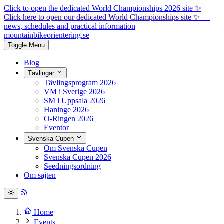
Click to open the dedicated World Championships 2026 site
✨
Click here to open our dedicated World Championships site ✨
—
news, schedules and practical information
mountainbike
orientering.se
Toggle Menu
Blog
Tävlingar
Tävlingsprogram 2026
VM i Sverige 2026
SM i Uppsala 2026
Haninge 2026
O-Ringen 2026
Eventor
Svenska Cupen
Om Svenska Cupen
Svenska Cupen 2026
Seedningsordning
Om sajten
Home
Events