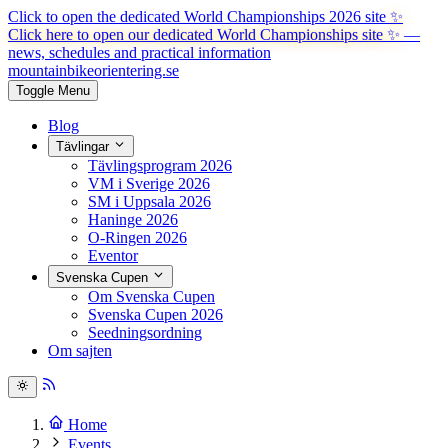
Click to open the dedicated World Championships 2026 site
✨
Click here to open our dedicated World Championships site ✨
—
news, schedules and practical information
mountainbike
orientering.se
Toggle Menu
Blog
Tävlingar
Tävlingsprogram 2026
VM i Sverige 2026
SM i Uppsala 2026
Haninge 2026
O-Ringen 2026
Eventor
Svenska Cupen
Om Svenska Cupen
Svenska Cupen 2026
Seedningsordning
Om sajten
Home
Events