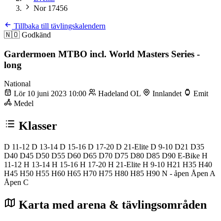
Nor 17456
Tillbaka till tävlingskalendern
🇳🇴
Godkänd
Gardermoen MTBO incl. World Masters Series -
long
National
Lör 10 juni 2023 10:00
Hadeland OL
Innlandet
Emit
Medel
Klasser
D 11-12
D 13-14
D 15-16
D 17-20
D 21-Elite
D 9-10
D21
D35
D40
D45
D50
D55
D60
D65
D70
D75
D80
D85
D90
E-Bike
H
11-12
H 13-14
H 15-16
H 17-20
H 21-Elite
H 9-10
H21
H35
H40
H45
H50
H55
H60
H65
H70
H75
H80
H85
H90
N - åpen
Åpen A
Åpen C
Karta med arena & tävlingsområden