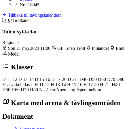
Nor 18045
Tillbaka till tävlingskalendern
🇳🇴
Godkänd
Toten sykkel-o
Regional
Sön 21 maj 2023 11:00
OL Toten-Troll
Innlandet
Emit
Medel
Klasser
D 11-12
D 13-14
D 15-16
D 17-20
D 21-
D40
D50
D60
D70
D80
EL-sykkel klasse
H 11-12
H 13-14
H 15-16
H 17-20
H 21-
H40
H50
H60
H70
H80
N - åpen
Åpen lang
Åpen mellom
Karta med arena & tävlingsområden
Dokument