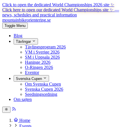
Click to open the dedicated World Championships 2026 site
✨
Click here to open our dedicated World Championships site ✨
—
news, schedules and practical information
mountainbike
orientering.se
Toggle Menu
Blog
Tävlingar
Tävlingsprogram 2026
VM i Sverige 2026
SM i Uppsala 2026
Haninge 2026
O-Ringen 2026
Eventor
Svenska Cupen
Om Svenska Cupen
Svenska Cupen 2026
Seedningsordning
Om sajten
Home
Events