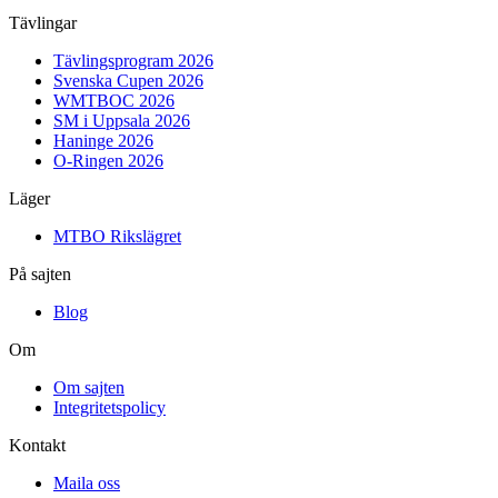
Tävlingar
Tävlingsprogram 2026
Svenska Cupen 2026
WMTBOC 2026
SM i Uppsala 2026
Haninge 2026
O-Ringen 2026
Läger
MTBO Rikslägret
På sajten
Blog
Om
Om sajten
Integritetspolicy
Kontakt
Maila oss