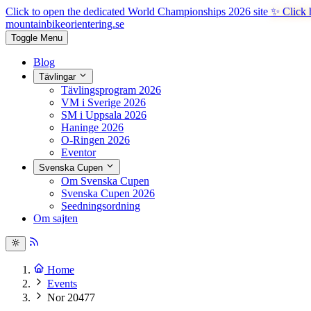
Click to open the dedicated World Championships 2026 site
✨ Click 
mountainbike
orientering.se
Toggle Menu
Blog
Tävlingar
Tävlingsprogram 2026
VM i Sverige 2026
SM i Uppsala 2026
Haninge 2026
O-Ringen 2026
Eventor
Svenska Cupen
Om Svenska Cupen
Svenska Cupen 2026
Seedningsordning
Om sajten
Home
Events
Nor 20477