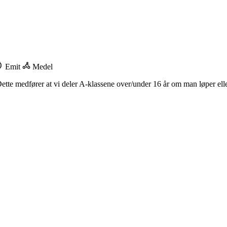
Emit
Medel
tte medfører at vi deler A-klassene over/under 16 år om man løper eller s