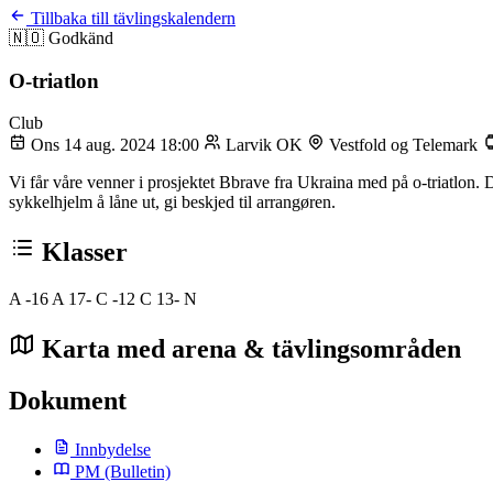
Tillbaka till tävlingskalendern
🇳🇴
Godkänd
O-triatlon
Club
Ons 14 aug. 2024 18:00
Larvik OK
Vestfold og Telemark
Vi får våre venner i prosjektet Bbrave fra Ukraina med på o-triatlon. De
sykkelhjelm å låne ut, gi beskjed til arrangøren.
Klasser
A -16
A 17-
C -12
C 13-
N
Karta med arena & tävlingsområden
Dokument
Innbydelse
PM
(Bulletin)