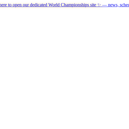
here to open our dedicated World Championships site ✨
— news, schedu