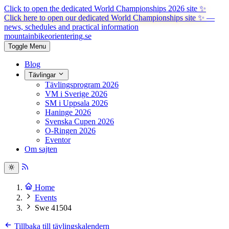
Click to open the dedicated World Championships 2026 site
✨
Click here to open our dedicated World Championships site ✨
—
news, schedules and practical information
mountainbike
orientering.se
Toggle Menu
Blog
Tävlingar
Tävlingsprogram 2026
VM i Sverige 2026
SM i Uppsala 2026
Haninge 2026
Svenska Cupen 2026
O-Ringen 2026
Eventor
Om sajten
Home
Events
Swe 41504
Tillbaka till tävlingskalendern