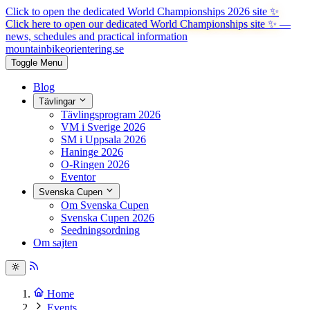
Click to open the dedicated World Championships 2026 site
✨
Click here to open our dedicated World Championships site ✨
—
news, schedules and practical information
mountainbike
orientering.se
Toggle Menu
Blog
Tävlingar
Tävlingsprogram 2026
VM i Sverige 2026
SM i Uppsala 2026
Haninge 2026
O-Ringen 2026
Eventor
Svenska Cupen
Om Svenska Cupen
Svenska Cupen 2026
Seedningsordning
Om sajten
Home
Events