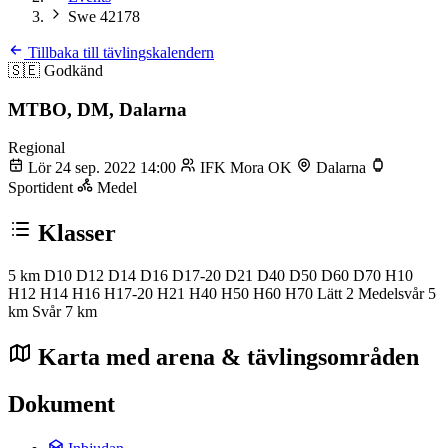
Swe 42178
Tillbaka till tävlingskalendern
🇸🇪
Godkänd
MTBO, DM, Dalarna
Regional
Lör 24 sep. 2022 14:00
IFK Mora OK
Dalarna
Sportident
Medel
Klasser
5 km
D10
D12
D14
D16
D17-20
D21
D40
D50
D60
D70
H10
H12
H14
H16
H17-20
H21
H40
H50
H60
H70
Lätt 2
Medelsvår 5
km
Svår 7 km
Karta med arena & tävlingsområden
Dokument