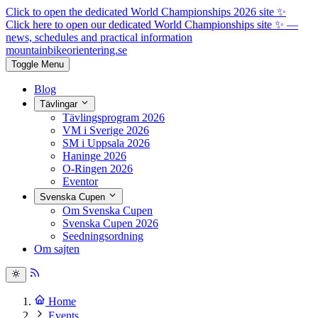
Click to open the dedicated World Championships 2026 site
✨
Click here to open our dedicated World Championships site ✨
—
news, schedules and practical information
mountainbike
orientering.se
Toggle Menu
Blog
Tävlingar
Tävlingsprogram 2026
VM i Sverige 2026
SM i Uppsala 2026
Haninge 2026
O-Ringen 2026
Eventor
Svenska Cupen
Om Svenska Cupen
Svenska Cupen 2026
Seedningsordning
Om sajten
Home
Events