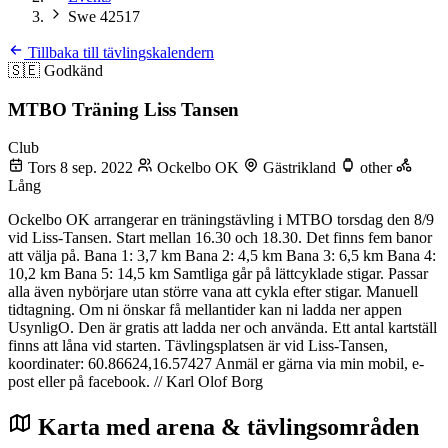
Swe 42517
Tillbaka till tävlingskalendern
🇸🇪
Godkänd
MTBO Träning Liss Tansen
Club
Tors 8 sep. 2022
Ockelbo OK
Gästrikland
other
Lång
Ockelbo OK arrangerar en träningstävling i MTBO torsdag den 8/9
vid Liss-Tansen. Start mellan 16.30 och 18.30. Det finns fem banor
att välja på. Bana 1: 3,7 km Bana 2: 4,5 km Bana 3: 6,5 km Bana 4:
10,2 km Bana 5: 14,5 km Samtliga går på lättcyklade stigar. Passar
alla även nybörjare utan större vana att cykla efter stigar. Manuell
tidtagning. Om ni önskar få mellantider kan ni ladda ner appen
UsynligO. Den är gratis att ladda ner och använda. Ett antal kartställ
finns att låna vid starten. Tävlingsplatsen är vid Liss-Tansen,
koordinater: 60.86624,16.57427 Anmäl er gärna via min mobil, e-
post eller på facebook. // Karl Olof Borg
Karta med arena & tävlingsområden