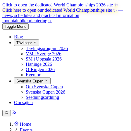
Click to open the dedicated World Championships 2026 site
✨
Click here to open our dedicated World Championships site ✨
—
news, schedules and practical information
mountainbike
orientering.se
Toggle Menu
Blog
Tävlingar
Tävlingsprogram 2026
VM i Sverige 2026
SM i Uppsala 2026
Haninge 2026
O-Ringen 2026
Eventor
Svenska Cupen
Om Svenska Cupen
Svenska Cupen 2026
Seedningsordning
Om sajten
Home
Events