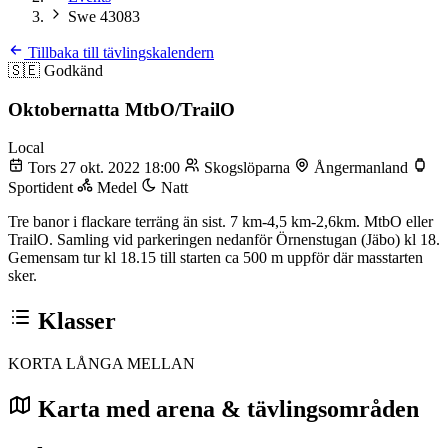
Swe 43083
Tillbaka till tävlingskalendern
🇸🇪
Godkänd
Oktobernatta MtbO/TrailO
Local
Tors 27 okt. 2022 18:00
Skogslöparna
Ångermanland
Sportident
Medel
Natt
Tre banor i flackare terräng än sist. 7 km-4,5 km-2,6km. MtbO eller
TrailO. Samling vid parkeringen nedanför Örnenstugan (Jäbo) kl 18.
Gemensam tur kl 18.15 till starten ca 500 m uppför där masstarten
sker.
Klasser
KORTA
LÅNGA
MELLAN
Karta med arena & tävlingsområden