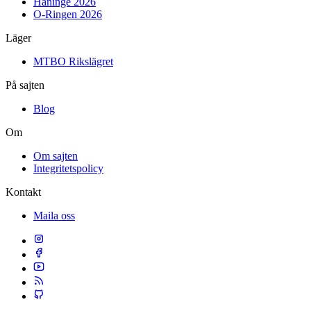
Haninge 2026
O-Ringen 2026
Läger
MTBO Rikslägret
På sajten
Blog
Om
Om sajten
Integritetspolicy
Kontakt
Maila oss