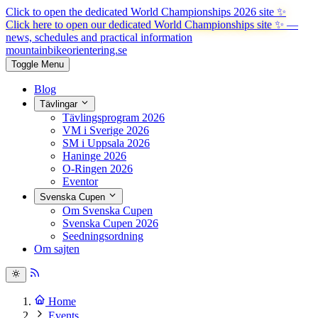
Click to open the dedicated World Championships 2026 site
✨
Click here to open our dedicated World Championships site ✨
—
news, schedules and practical information
mountainbike
orientering.se
Toggle Menu
Blog
Tävlingar
Tävlingsprogram 2026
VM i Sverige 2026
SM i Uppsala 2026
Haninge 2026
O-Ringen 2026
Eventor
Svenska Cupen
Om Svenska Cupen
Svenska Cupen 2026
Seedningsordning
Om sajten
Home
Events