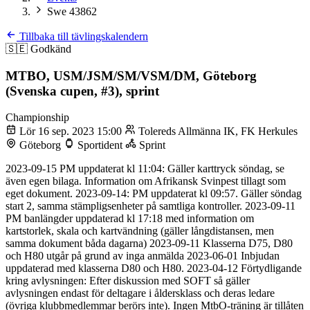
Swe 43862
Tillbaka till tävlingskalendern
🇸🇪
Godkänd
MTBO, USM/JSM/SM/VSM/DM, Göteborg
(Svenska cupen, #3), sprint
Championship
Lör 16 sep. 2023 15:00
Tolereds Allmänna IK, FK Herkules
Göteborg
Sportident
Sprint
2023-09-15 PM uppdaterat kl 11:04: Gäller karttryck söndag, se
även egen bilaga. Information om Afrikansk Svinpest tillagt som
eget dokument. 2023-09-14: PM uppdaterat kl 09:57. Gäller söndag
start 2, samma stämpligsenheter på samtliga kontroller. 2023-09-11
PM banlängder uppdaterad kl 17:18 med information om
kartstorlek, skala och kartvändning (gäller långdistansen, men
samma dokument båda dagarna) 2023-09-11 Klasserna D75, D80
och H80 utgår på grund av inga anmälda 2023-06-01 Inbjudan
uppdaterad med klasserna D80 och H80. 2023-04-12 Förtydligande
kring avlysningen: Efter diskussion med SOFT så gäller
avlysningen endast för deltagare i åldersklass och deras ledare
(övriga klubbmedlemmar berörs inte). Ingen MtbO-träning är tillåten