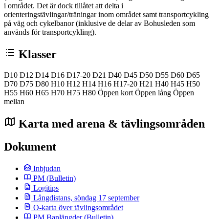
i området. Det är dock tillåtet att delta i
orienteringstävlingar/träningar inom området samt transportcykling
på väg och cykelbanor (inklusive de delar av Bohusleden som
används för transportcykling).
Klasser
D10
D12
D14
D16
D17-20
D21
D40
D45
D50
D55
D60
D65
D70
D75
D80
H10
H12
H14
H16
H17-20
H21
H40
H45
H50
H55
H60
H65
H70
H75
H80
Öppen kort
Öppen lång
Öppen
mellan
Karta med arena & tävlingsområden
Dokument
Inbjudan
PM
(Bulletin)
Logitips
Långdistans, söndag 17 september
O-karta över tävlingsområdet
PM Banlängder
(Bulletin)