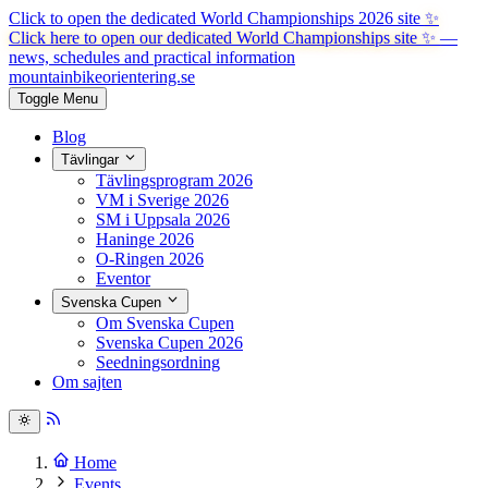
Click to open the dedicated World Championships 2026 site
✨
Click here to open our dedicated World Championships site ✨
—
news, schedules and practical information
mountainbike
orientering.se
Toggle Menu
Blog
Tävlingar
Tävlingsprogram 2026
VM i Sverige 2026
SM i Uppsala 2026
Haninge 2026
O-Ringen 2026
Eventor
Svenska Cupen
Om Svenska Cupen
Svenska Cupen 2026
Seedningsordning
Om sajten
Home
Events