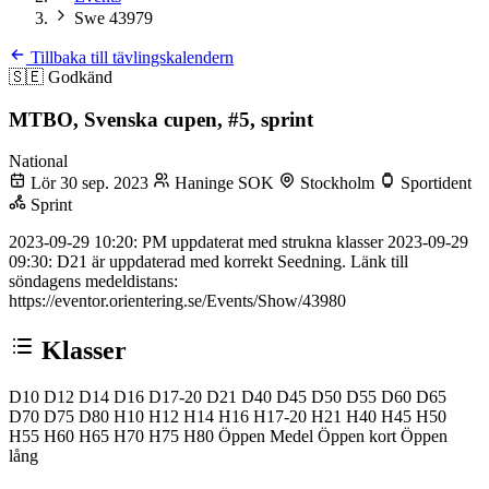
Swe 43979
Tillbaka till tävlingskalendern
🇸🇪
Godkänd
MTBO, Svenska cupen, #5, sprint
National
Lör 30 sep. 2023
Haninge SOK
Stockholm
Sportident
Sprint
2023-09-29 10:20: PM uppdaterat med strukna klasser 2023-09-29
09:30: D21 är uppdaterad med korrekt Seedning. Länk till
söndagens medeldistans:
https://eventor.orientering.se/Events/Show/43980
Klasser
D10
D12
D14
D16
D17-20
D21
D40
D45
D50
D55
D60
D65
D70
D75
D80
H10
H12
H14
H16
H17-20
H21
H40
H45
H50
H55
H60
H65
H70
H75
H80
Öppen Medel
Öppen kort
Öppen
lång