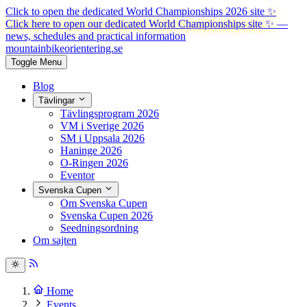
Click to open the dedicated World Championships 2026 site
✨
Click here to open our dedicated World Championships site ✨
—
news, schedules and practical information
mountainbike
orientering.se
Toggle Menu
Blog
Tävlingar
Tävlingsprogram 2026
VM i Sverige 2026
SM i Uppsala 2026
Haninge 2026
O-Ringen 2026
Eventor
Svenska Cupen
Om Svenska Cupen
Svenska Cupen 2026
Seedningsordning
Om sajten
Home
Events