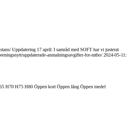
stans/ Uppdatering 17 april: I samråd med SOFT har vi justerat
foreningsnytt/uppdaterade-anmalningsavgifter-for-mtbo/ 2024-05-11:
65
H70
H75
H80
Öppen kort
Öppen lång
Öppen medel