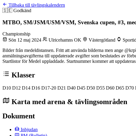
Tillbaka till tävlingskalendern
🇸🇪
Godkänd
MTBO, SM/JSM/USM/VSM, Svenska cupen, #3, med
Championship
Sön 12 maj 2024
Ulricehamns OK
Västergötland
Sporti
Bilder från medeldistansen. Fritt att använda bilderna men ange @kr
anmälningsavgifterna till uppdaterade avgifter som beslutades av för
Startlistor för Medel uppladdade. Startnummer kommer att uppdatera
Klasser
D10
D12
D14
D16
D17-20
D21
D40
D45
D50
D55
D60
D65
D70
Karta med arena & tävlingsområden
Dokument
Inbjudan
PM
(Bulletin)