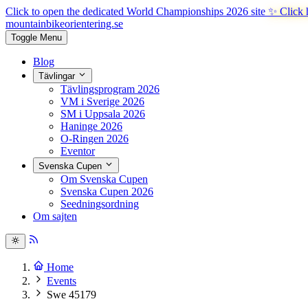
Click to open the dedicated World Championships 2026 site
✨ Click 
mountainbike
orientering.se
Toggle Menu
Blog
Tävlingar
Tävlingsprogram 2026
VM i Sverige 2026
SM i Uppsala 2026
Haninge 2026
O-Ringen 2026
Eventor
Svenska Cupen
Om Svenska Cupen
Svenska Cupen 2026
Seedningsordning
Om sajten
Home
Events
Swe 45179