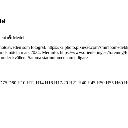
el
dent
Medel
photosweden som fotograf. https://kr-photo.pixieset.com/smmtbomedeldi
bundsmötet i mars 2024. Mer info: https://www.orientering.se/forening/
s under kvällen. Samma startnummer som tidigare
D75
D80
H10
H12
H14
H16
H17-20
H21
H40
H45
H50
H55
H60
H