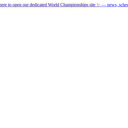
here to open our dedicated World Championships site ✨
— news, schedu