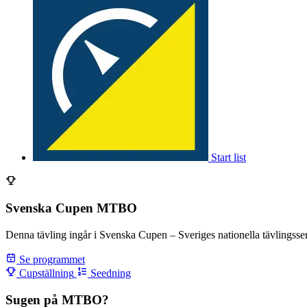
Start list
Svenska Cupen MTBO
Denna tävling ingår i Svenska Cupen – Sveriges nationella tävlingss
Se programmet
Cupställning
Seedning
Sugen på MTBO?