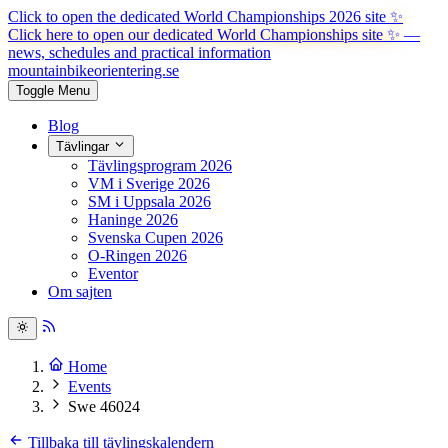
Click to open the dedicated World Championships 2026 site
✨
Click here to open our dedicated World Championships site ✨
—
news, schedules and practical information
mountainbike
orientering.se
Toggle Menu
Blog
Tävlingar
Tävlingsprogram 2026
VM i Sverige 2026
SM i Uppsala 2026
Haninge 2026
Svenska Cupen 2026
O-Ringen 2026
Eventor
Om sajten
Home
Events
Swe 46024
Tillbaka till tävlingskalendern