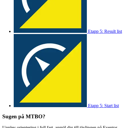
Etapp 5: Result list
Etapp 5: Start list
Sugen på MTBO?
Upplev orientering i full fart, anmäl dig till tävlingen på Eventor.