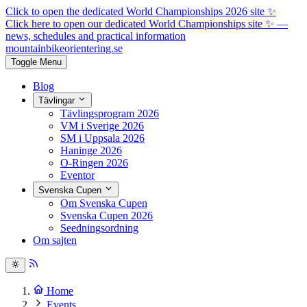
Click to open the dedicated World Championships 2026 site
✨
Click here to open our dedicated World Championships site ✨
—
news, schedules and practical information
mountainbike
orientering.se
Toggle Menu
Blog
Tävlingar
Tävlingsprogram 2026
VM i Sverige 2026
SM i Uppsala 2026
Haninge 2026
O-Ringen 2026
Eventor
Svenska Cupen
Om Svenska Cupen
Svenska Cupen 2026
Seedningsordning
Om sajten
Home
Events