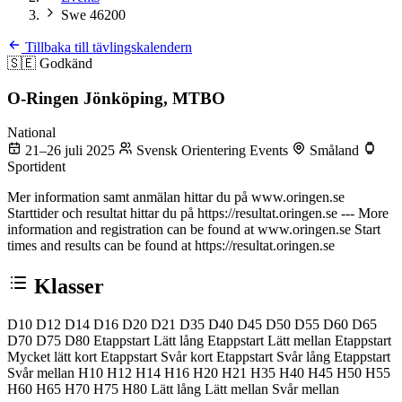
Swe 46200
Tillbaka till tävlingskalendern
🇸🇪
Godkänd
O-Ringen Jönköping, MTBO
National
21–26 juli 2025
Svensk Orientering Events
Småland
Sportident
Mer information samt anmälan hittar du på www.oringen.se
Starttider och resultat hittar du på https://resultat.oringen.se --- More
information and registration can be found at www.oringen.se Start
times and results can be found at https://resultat.oringen.se
Klasser
D10
D12
D14
D16
D20
D21
D35
D40
D45
D50
D55
D60
D65
D70
D75
D80
Etappstart Lätt lång
Etappstart Lätt mellan
Etappstart
Mycket lätt kort
Etappstart Svår kort
Etappstart Svår lång
Etappstart
Svår mellan
H10
H12
H14
H16
H20
H21
H35
H40
H45
H50
H55
H60
H65
H70
H75
H80
Lätt lång
Lätt mellan
Svår mellan