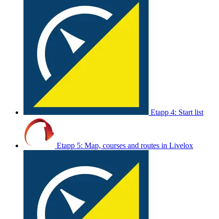
Etapp 4: Start list
Etapp 5: Map, courses and routes in Livelox