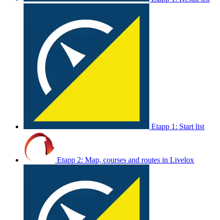
Etapp 1: Start list
Etapp 2: Map, courses and routes in Livelox