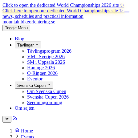
Click to open the dedicated World Championships 2026 site
✨
Click here to open our dedicated World Championships site ✨
—
news, schedules and practical information
mountainbike
orientering.se
Toggle Menu
Blog
Tävlingar
Tävlingsprogram 2026
VM i Sverige 2026
SM i Uppsala 2026
Haninge 2026
O-Ringen 2026
Eventor
Svenska Cupen
Om Svenska Cupen
Svenska Cupen 2026
Seedningsordning
Om sajten
Home
Events