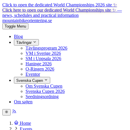
Click to open the dedicated World Championships 2026 site
✨
Click here to open our dedicated World Championships site ✨
—
news, schedules and practical information
mountainbike
orientering.se
Toggle Menu
Blog
Tävlingar
Tävlingsprogram 2026
VM i Sverige 2026
SM i Uppsala 2026
Haninge 2026
O-Ringen 2026
Eventor
Svenska Cupen
Om Svenska Cupen
Svenska Cupen 2026
Seedningsordning
Om sajten
Home
Events