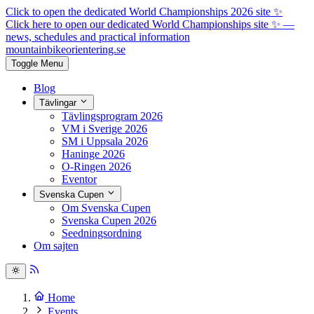
Click to open the dedicated World Championships 2026 site
✨
Click here to open our dedicated World Championships site ✨
—
news, schedules and practical information
mountainbike
orientering.se
Toggle Menu
Blog
Tävlingar
Tävlingsprogram 2026
VM i Sverige 2026
SM i Uppsala 2026
Haninge 2026
O-Ringen 2026
Eventor
Svenska Cupen
Om Svenska Cupen
Svenska Cupen 2026
Seedningsordning
Om sajten
Home
Events