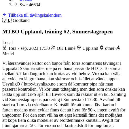
Swe 46634
Tillbaka till tävlingskalendern
🇸🇪
Godkänd
MTBO Uppland, träning #2, Sunnerstagropen
Local
Tors 7 sep. 2023 17:30
OK Linné
Uppland
other
Medel
Vi återanvänder kartor och banor från förra sommarens tävlingar i
Uppsala! Skärmar sitter ute på en bana passande HD13-16 som är
mellan 5-7 km lång och kan kortas av vid behov. Vuxna kan välja
att cykla en längre bana utan skärmar och istället använda appen
UsynligO ( http://usynligo.no ) som då kommer pipa när man
passerar kontrollen. Vi kör utan tidtagning men den som önskar kan
ladda upp sitt GPS spår till Livelox som då räknar ut en tid. Samling
vid Sunnerstagropens parkering i Sunnersta kl 17.30. Avstånd till
start ca 1km via cykelbanor. Kartställ för att kunna läsa kartan i
farten medans man cyklar finns det att hyra för 50:-, ingen avgift för
ungdomar. För den som vill ha ett eget kartställ finns det möjlighet
att köpa flera olika modeller av Nordenmarks kartställ. Avgift för
träningarnar är 50:- för vuxna och kostnadsfritt för ungdomar.