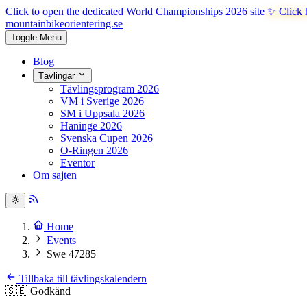
Click to open the dedicated World Championships 2026 site
✨ Click 
mountainbike
orientering.se
Toggle Menu
Blog
Tävlingar
Tävlingsprogram 2026
VM i Sverige 2026
SM i Uppsala 2026
Haninge 2026
Svenska Cupen 2026
O-Ringen 2026
Eventor
Om sajten
Home
Events
Swe 47285
Tillbaka till tävlingskalendern
🇸🇪
Godkänd