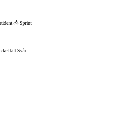
tident
Sprint
cket lätt
Svår