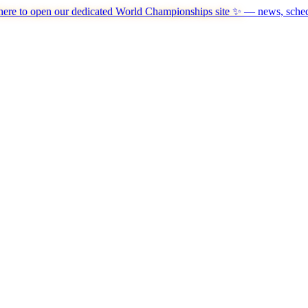
here to open our dedicated World Championships site ✨
— news, schedu