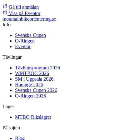
Gå till anmälan
Visa på Eventor
mountainbike
orientering.se
Info
Svenska Cupen
O-Ringen
Eventor
Tävlingar
Tävlingsprogram 2026
WMTBOC 2026
SM i Uppsala 2026
Haninge 2026
Svenska Cupen 2026
O-Ringen 2026
Läger
MTBO Rikslägret
På sajten
Blog