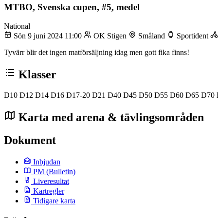
MTBO, Svenska cupen, #5, medel
National
Sön 9 juni 2024 11:00
OK Stigen
Småland
Sportident
Tyvärr blir det ingen matförsäljning idag men gott fika finns!
Klasser
D10
D12
D14
D16
D17-20
D21
D40
D45
D50
D55
D60
D65
D70
Karta med arena & tävlingsområden
Dokument
Inbjudan
PM
(Bulletin)
Liveresultat
Kartregler
Tidigare karta