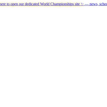
here to open our dedicated World Championships site ✨
— news, schedu