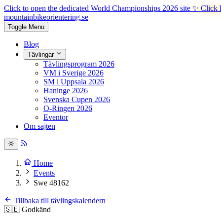
Click to open the dedicated World Championships 2026 site
✨ Click 
mountainbike
orientering.se
Toggle Menu
Blog
Tävlingar
Tävlingsprogram 2026
VM i Sverige 2026
SM i Uppsala 2026
Haninge 2026
Svenska Cupen 2026
O-Ringen 2026
Eventor
Om sajten
Home
Events
Swe 48162
Tillbaka till tävlingskalendern
🇸🇪
Godkänd