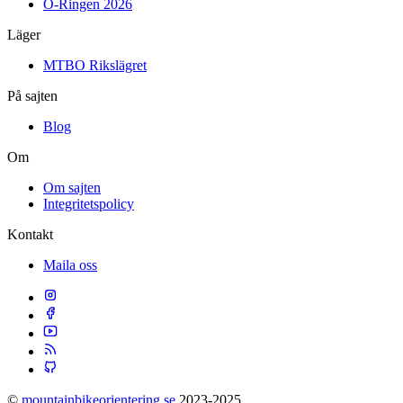
O-Ringen 2026
Läger
MTBO Rikslägret
På sajten
Blog
Om
Om sajten
Integritetspolicy
Kontakt
Maila oss
©
mountainbikeorientering.se
2023-2025