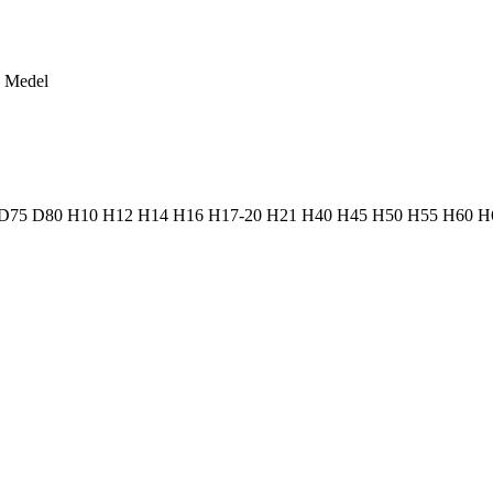
Medel
D75
D80
H10
H12
H14
H16
H17-20
H21
H40
H45
H50
H55
H60
H