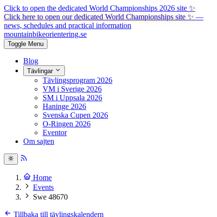
Click to open the dedicated World Championships 2026 site
✨
Click here to open our dedicated World Championships site ✨
—
news, schedules and practical information
mountainbike
orientering.se
Toggle Menu
Blog
Tävlingar
Tävlingsprogram 2026
VM i Sverige 2026
SM i Uppsala 2026
Haninge 2026
Svenska Cupen 2026
O-Ringen 2026
Eventor
Om sajten
Home
Events
Swe 48670
Tillbaka till tävlingskalendern