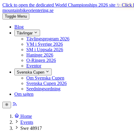
Click to open the dedicated World Championships 2026 site
✨ Click 
mountainbike
orientering.se
Toggle Menu
Blog
Tävlingar
Tävlingsprogram 2026
VM i Sverige 2026
SM i Uppsala 2026
Haninge 2026
O-Ringen 2026
Eventor
Svenska Cupen
Om Svenska Cupen
Svenska Cupen 2026
Seedningsordning
Om sajten
Home
Events
Swe 48917