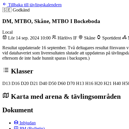
Tillbaka till tävlingskalendern
🇸🇪
Godkänd
DM, MTBO, Skåne, MTBO I Bockeboda
Local
Lör 14 sep. 2024 10:00
Härlövs IF
Skåne
Sportident
Resultat uppdaterade 16 september. Två deltagares resultat försvann vid
vid datahaveriet som liveresultaten slutade att uppdateras på tävlingsda
eftersom de inte hade hunnit sparas i backupen.)
Klasser
D13
D16
D20
D21
D40
D50
D60
D70
H13
H16
H20
H21
H40
H5
Karta med arena & tävlingsområden
Dokument
Inbjudan
PM
(Bulletin)