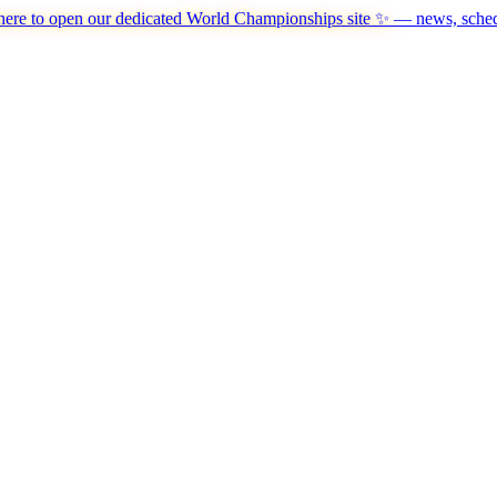
here to open our dedicated World Championships site ✨
— news, schedu