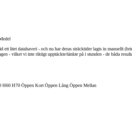
Medel
 ett litet datahaveri - och nu har deras sträcktider lagts in manuellt (b
gen - vilket vi inte riktigt upptäckte/tänkte på i stunden - de båda resul
0
H60
H70
Öppen Kort
Öppen Lång
Öppen Mellan