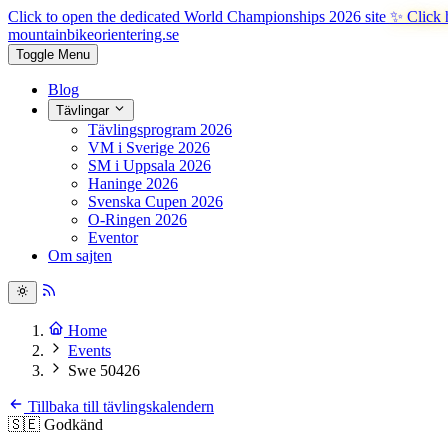
Click to open the dedicated World Championships 2026 site
✨ Click 
mountainbike
orientering.se
Toggle Menu
Blog
Tävlingar
Tävlingsprogram 2026
VM i Sverige 2026
SM i Uppsala 2026
Haninge 2026
Svenska Cupen 2026
O-Ringen 2026
Eventor
Om sajten
Home
Events
Swe 50426
Tillbaka till tävlingskalendern
🇸🇪
Godkänd