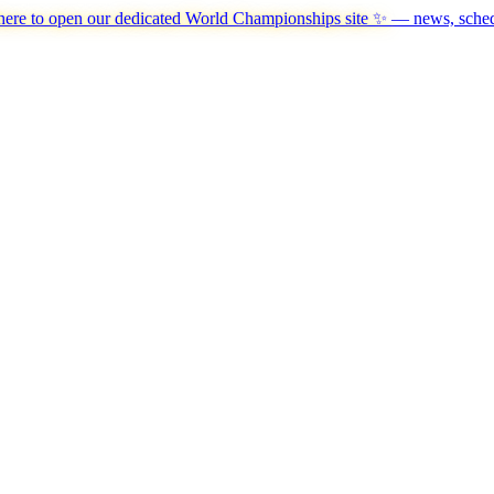
here to open our dedicated World Championships site ✨
— news, schedu