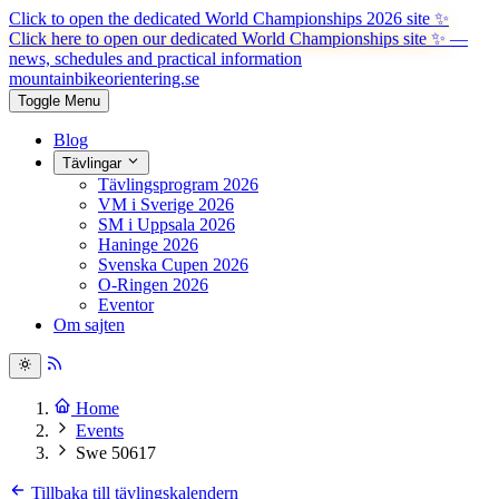
Click to open the dedicated World Championships 2026 site
✨
Click here to open our dedicated World Championships site ✨
—
news, schedules and practical information
mountainbike
orientering.se
Toggle Menu
Blog
Tävlingar
Tävlingsprogram 2026
VM i Sverige 2026
SM i Uppsala 2026
Haninge 2026
Svenska Cupen 2026
O-Ringen 2026
Eventor
Om sajten
Home
Events
Swe 50617
Tillbaka till tävlingskalendern