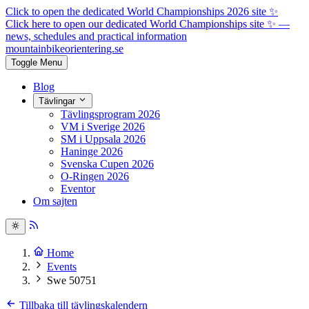
Click to open the dedicated World Championships 2026 site
✨
Click here to open our dedicated World Championships site ✨
—
news, schedules and practical information
mountainbike
orientering.se
Toggle Menu
Blog
Tävlingar
Tävlingsprogram 2026
VM i Sverige 2026
SM i Uppsala 2026
Haninge 2026
Svenska Cupen 2026
O-Ringen 2026
Eventor
Om sajten
Home
Events
Swe 50751
Tillbaka till tävlingskalendern