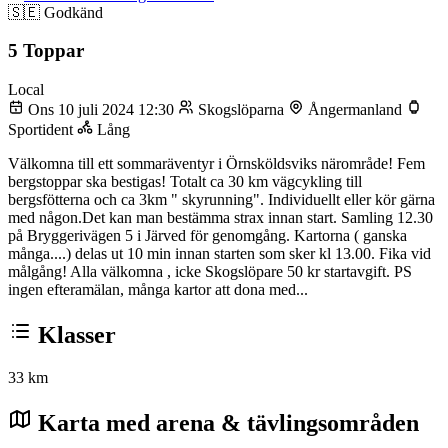
🇸🇪
Godkänd
5 Toppar
Local
Ons 10 juli 2024 12:30
Skogslöparna
Ångermanland
Sportident
Lång
Välkomna till ett sommaräventyr i Örnsköldsviks närområde! Fem
bergstoppar ska bestigas! Totalt ca 30 km vägcykling till
bergsfötterna och ca 3km " skyrunning". Individuellt eller kör gärna
med någon.Det kan man bestämma strax innan start. Samling 12.30
på Bryggerivägen 5 i Järved för genomgång. Kartorna ( ganska
många....) delas ut 10 min innan starten som sker kl 13.00. Fika vid
målgång! Alla välkomna , icke Skogslöpare 50 kr startavgift. PS
ingen efteramälan, många kartor att dona med...
Klasser
33 km
Karta med arena & tävlingsområden