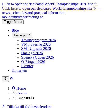
Click to open the dedicated World Championships 2026 site
✨
Click here to open our dedicated World Championships site ✨
—
news, schedules and practical information
mountainbike
orientering.se
Toggle Menu
Blog
Tävlingar
Tävlingsprogram 2026
VM i Sverige 2026
SM i Uppsala 2026
Haninge 2026
Svenska Cupen 2026
O-Ringen 2026
Eventor
Om sajten
Home
Events
Swe 50843
Tillbaka till tävlingskalendern