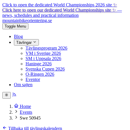
Click to open the dedicated World Championships 2026 site
✨
Click here to open our dedicated World Championships site ✨
—
news, schedules and practical information
mountainbike
orientering.se
Toggle Menu
Blog
Tävlingar
Tävlingsprogram 2026
VM i Sverige 2026
SM i Uppsala 2026
Haninge 2026
Svenska Cupen 2026
O-Ringen 2026
Eventor
Om sajten
Home
Events
Swe 50945
Tillbaka till tävlingskalendern