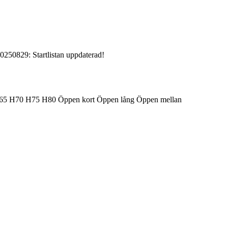
50829: Startlistan uppdaterad!
65
H70
H75
H80
Öppen kort
Öppen lång
Öppen mellan