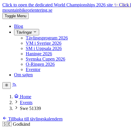
Click to open the dedicated World Championships 2026 site
✨ Click 
mountainbike
orientering.se
Toggle Menu
Blog
Tävlingar
Tävlingsprogram 2026
VM i Sverige 2026
SM i Uppsala 2026
Haninge 2026
Svenska Cupen 2026
O-Ringen 2026
Eventor
Om sajten
Home
Events
Swe 51339
Tillbaka till tävlingskalendern
🇸🇪
Godkänd