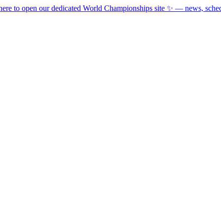
here to open our dedicated World Championships site ✨
— news, schedu