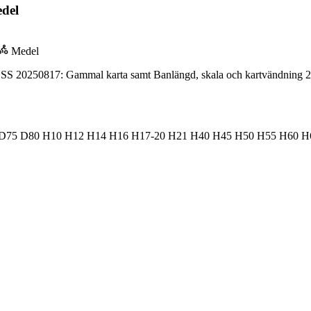
del
Medel
0250817: Gammal karta samt Banlängd, skala och kartvändning 202
D75
D80
H10
H12
H14
H16
H17-20
H21
H40
H45
H50
H55
H60
H