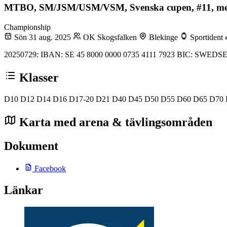
MTBO, SM/JSM/USM/VSM, Svenska cupen, #11, me
Championship
Sön 31 aug. 2025
OK Skogsfalken
Blekinge
Sportident
20250729: IBAN: SE 45 8000 0000 0735 4111 7923 BIC: SWEDSESS 2
Klasser
D10
D12
D14
D16
D17-20
D21
D40
D45
D50
D55
D60
D65
D70
Karta med arena & tävlingsområden
Dokument
Facebook
Länkar