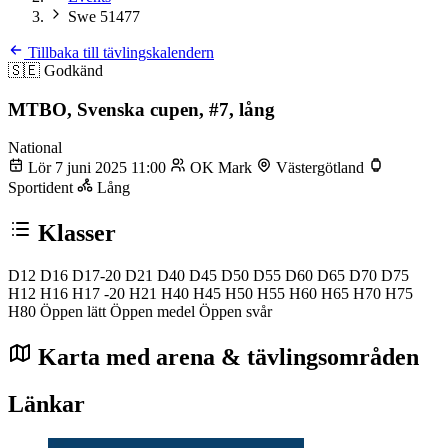
Swe 51477
Tillbaka till tävlingskalendern
🇸🇪
Godkänd
MTBO, Svenska cupen, #7, lång
National
Lör 7 juni 2025 11:00
OK Mark
Västergötland
Sportident
Lång
Klasser
D12
D16
D17-20
D21
D40
D45
D50
D55
D60
D65
D70
D75
H12
H16
H17 -20
H21
H40
H45
H50
H55
H60
H65
H70
H75
H80
Öppen lätt
Öppen medel
Öppen svår
Karta med arena & tävlingsområden
Länkar