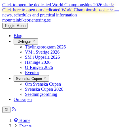
Click to open the dedicated World Championships 2026 site
✨
Click here to open our dedicated World Championships site ✨
—
news, schedules and practical information
mountainbike
orientering.se
Toggle Menu
Blog
Tävlingar
Tävlingsprogram 2026
VM i Sverige 2026
SM i Uppsala 2026
Haninge 2026
O-Ringen 2026
Eventor
Svenska Cupen
Om Svenska Cupen
Svenska Cupen 2026
Seedningsordning
Om sajten
Home
Events