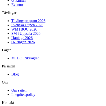
O-Ringen
Eventor
Tävlingar
Tävlingsprogram 2026
Svenska Cupen 2026
WMTBOC 2026
SM i Uppsala 2026
Haninge 2026
O-Ringen 2026
Läger
MTBO Rikslägret
På sajten
Blog
Om
Om sajten
Integritetspolicy
Kontakt