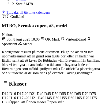
Swe 51478
Tillbaka till tävlingskalendern
🇸🇪
Godkänd
MTBO, Svenska cupen, #8, medel
National
Sön 8 juni 2025 10:00
OK Mark
Västergötland
Sportident
Medel
Korrigerade resultat på medeldistansen. På grund av att vi inte
uppmärksammat att en grind som tagits bort efter att kartan var
färdig, samt att ett kryss för förbjuden väg försvunnit från banfilen,
blev vi tvungna att använda den tid som deltagarna hade vid
förvarningen som måltid. (utflyttat mål) De officiella placeringarna
och sluttiderna är de som finns på eventor. Tävlingsledningen
Klasser
D12
D16
D17-20
D21
D40
D45
D50
D55
D60
D65
D70
D75
H12
H16
H17 -20
H21
H40
H45
H50
H55
H60
H65
H70
H75
H80
Öppen lätt
Öppen medel
Öppen svår