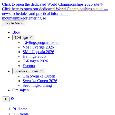
Click to open the dedicated World Championships 2026 site
✨
Click here to open our dedicated World Championships site ✨
—
news, schedules and practical information
mountainbike
orientering.se
Toggle Menu
Blog
Tävlingar
Tävlingsprogram 2026
VM i Sverige 2026
SM i Uppsala 2026
Haninge 2026
O-Ringen 2026
Eventor
Svenska Cupen
Om Svenska Cupen
Svenska Cupen 2026
Seedningsordning
Om sajten
Home
Events