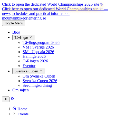
Click to open the dedicated World Championships 2026 site
✨
Click here to open our dedicated World Championships site ✨
—
news, schedules and practical information
mountainbike
orientering.se
Toggle Menu
Blog
Tävlingar
Tävlingsprogram 2026
VM i Sverige 2026
SM i Uppsala 2026
Haninge 2026
O-Ringen 2026
Eventor
Svenska Cupen
Om Svenska Cupen
Svenska Cupen 2026
Seedningsordning
Om sajten
Home
Events