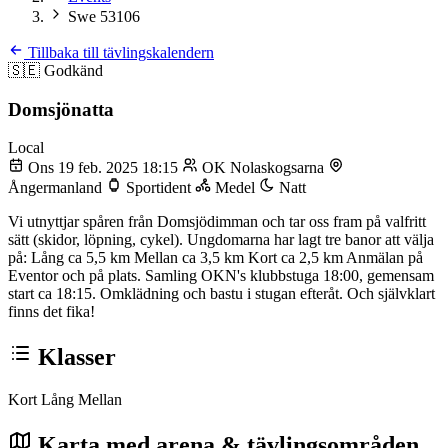
Swe 53106
Tillbaka till tävlingskalendern
🇸🇪
Godkänd
Domsjönatta
Local
Ons 19 feb. 2025 18:15
OK Nolaskogsarna
Ångermanland
Sportident
Medel
Natt
Vi utnyttjar spåren från Domsjödimman och tar oss fram på valfritt
sätt (skidor, löpning, cykel). Ungdomarna har lagt tre banor att välja
på: Lång ca 5,5 km Mellan ca 3,5 km Kort ca 2,5 km Anmälan på
Eventor och på plats. Samling OKN's klubbstuga 18:00, gemensam
start ca 18:15. Omklädning och bastu i stugan efteråt. Och självklart
finns det fika!
Klasser
Kort
Lång
Mellan
Karta med arena & tävlingsområden