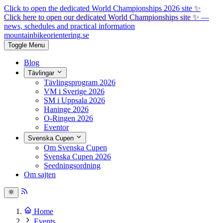
Click to open the dedicated World Championships 2026 site
✨
Click here to open our dedicated World Championships site ✨
—
news, schedules and practical information
mountainbike
orientering.se
Toggle Menu
Blog
Tävlingar
Tävlingsprogram 2026
VM i Sverige 2026
SM i Uppsala 2026
Haninge 2026
O-Ringen 2026
Eventor
Svenska Cupen
Om Svenska Cupen
Svenska Cupen 2026
Seedningsordning
Om sajten
Home
Events