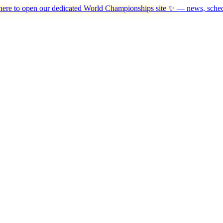
here to open our dedicated World Championships site ✨
— news, schedu