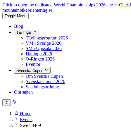
Click to open the dedicated World Championships 2026 site
✨ Click 
mountainbike
orientering.se
Toggle Menu
Blog
Tävlingar
Tävlingsprogram 2026
VM i Sverige 2026
SM i Uppsala 2026
Haninge 2026
O-Ringen 2026
Eventor
Svenska Cupen
Om Svenska Cupen
Svenska Cupen 2026
Seedningsordning
Om sajten
Home
Events
Swe 53469