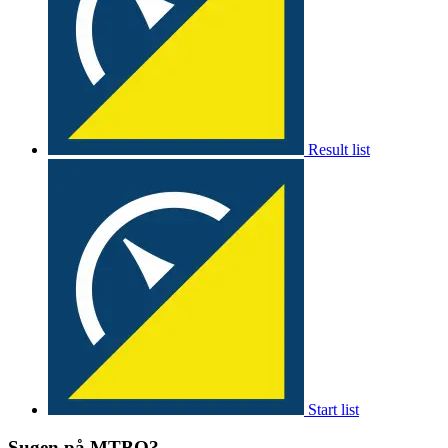
Result list
Start list
Sugen på MTBO?