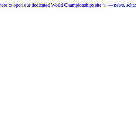
here to open our dedicated World Championships site ✨
— news, schedu