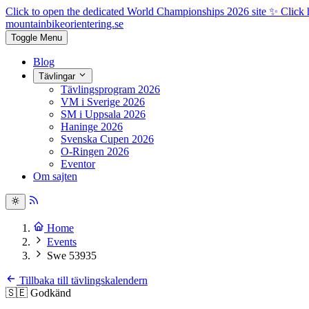
Click to open the dedicated World Championships 2026 site
✨ Click 
mountainbike
orientering.se
Toggle Menu
Blog
Tävlingar
Tävlingsprogram 2026
VM i Sverige 2026
SM i Uppsala 2026
Haninge 2026
Svenska Cupen 2026
O-Ringen 2026
Eventor
Om sajten
Home
Events
Swe 53935
Tillbaka till tävlingskalendern
🇸🇪
Godkänd