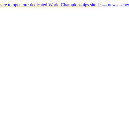
here to open our dedicated World Championships site ✨
— news, schedu