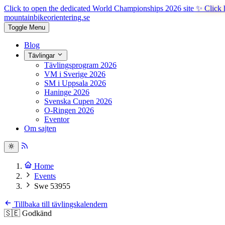
Click to open the dedicated World Championships 2026 site
✨ Click 
mountainbike
orientering.se
Toggle Menu
Blog
Tävlingar
Tävlingsprogram 2026
VM i Sverige 2026
SM i Uppsala 2026
Haninge 2026
Svenska Cupen 2026
O-Ringen 2026
Eventor
Om sajten
Home
Events
Swe 53955
Tillbaka till tävlingskalendern
🇸🇪
Godkänd