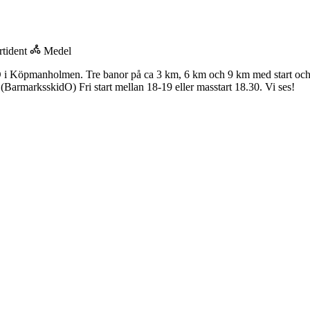
tident
Medel
bO i Köpmanholmen. Tre banor på ca 3 km, 6 km och 9 km med start och
rmarksskidO) Fri start mellan 18-19 eller masstart 18.30. Vi ses!