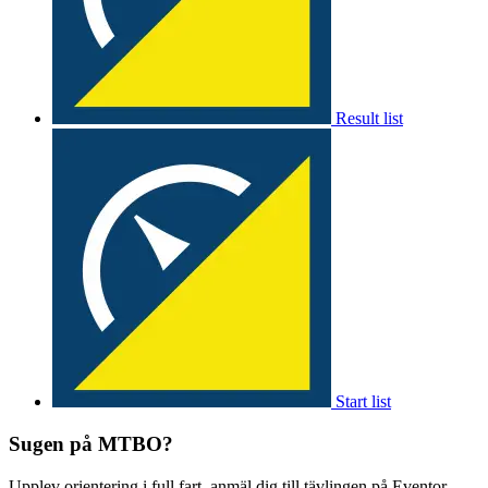
Result list
Start list
Sugen på MTBO?
Upplev orientering i full fart, anmäl dig till tävlingen på Eventor.