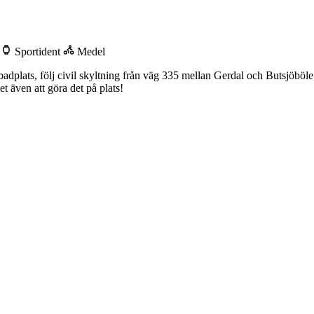
d
Sportident
Medel
dplats, följ civil skyltning från väg 335 mellan Gerdal och Butsjöböl
et även att göra det på plats!