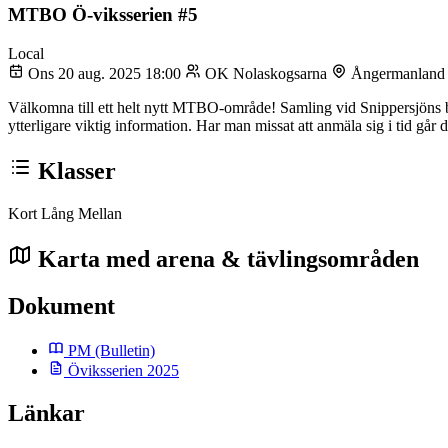
MTBO Ö-viksserien #5
Local
Ons 20 aug. 2025 18:00
OK Nolaskogsarna
Ångermanlan
Välkomna till ett helt nytt MTBO-område! Samling vid Snippersjöns ba
ytterligare viktig information. Har man missat att anmäla sig i tid går d
Klasser
Kort
Lång
Mellan
Karta med arena & tävlingsområden
Dokument
PM
(Bulletin)
Öviksserien 2025
Länkar