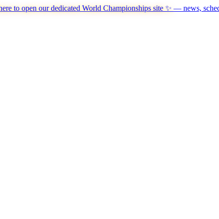
here to open our dedicated World Championships site ✨
— news, schedu