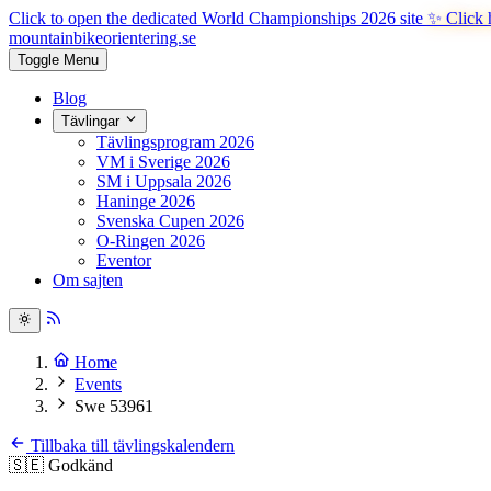
Click to open the dedicated World Championships 2026 site
✨ Click 
mountainbike
orientering.se
Toggle Menu
Blog
Tävlingar
Tävlingsprogram 2026
VM i Sverige 2026
SM i Uppsala 2026
Haninge 2026
Svenska Cupen 2026
O-Ringen 2026
Eventor
Om sajten
Home
Events
Swe 53961
Tillbaka till tävlingskalendern
🇸🇪
Godkänd