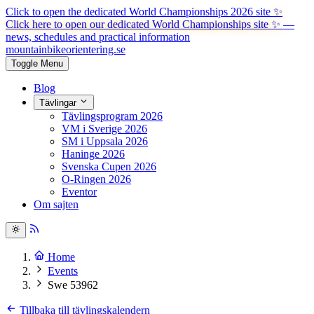
Click to open the dedicated World Championships 2026 site
✨
Click here to open our dedicated World Championships site ✨
—
news, schedules and practical information
mountainbike
orientering.se
Toggle Menu
Blog
Tävlingar
Tävlingsprogram 2026
VM i Sverige 2026
SM i Uppsala 2026
Haninge 2026
Svenska Cupen 2026
O-Ringen 2026
Eventor
Om sajten
Home
Events
Swe 53962
Tillbaka till tävlingskalendern