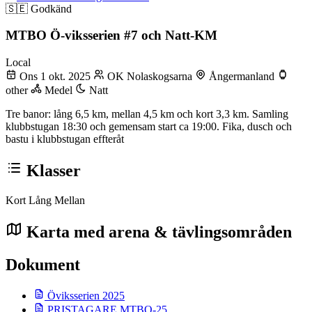
🇸🇪
Godkänd
MTBO Ö-viksserien #7 och Natt-KM
Local
Ons 1 okt. 2025
OK Nolaskogsarna
Ångermanland
other
Medel
Natt
Tre banor: lång 6,5 km, mellan 4,5 km och kort 3,3 km. Samling
klubbstugan 18:30 och gemensam start ca 19:00. Fika, dusch och
bastu i klubbstugan effteråt
Klasser
Kort
Lång
Mellan
Karta med arena & tävlingsområden
Dokument
Öviksserien 2025
PRISTAGARE MTBO-25