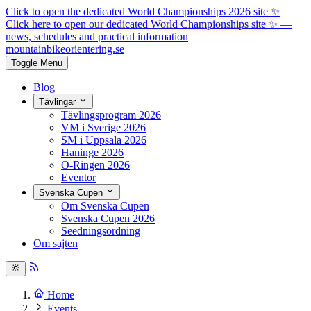
Click to open the dedicated World Championships 2026 site
✨
Click here to open our dedicated World Championships site ✨
—
news, schedules and practical information
mountainbike
orientering.se
Toggle Menu
Blog
Tävlingar
Tävlingsprogram 2026
VM i Sverige 2026
SM i Uppsala 2026
Haninge 2026
O-Ringen 2026
Eventor
Svenska Cupen
Om Svenska Cupen
Svenska Cupen 2026
Seedningsordning
Om sajten
Home
Events