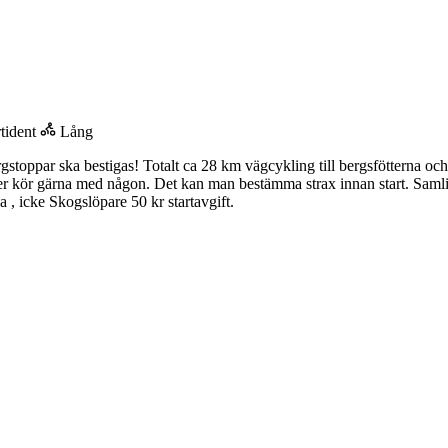
tident
Lång
toppar ska bestigas! Totalt ca 28 km vägcykling till bergsfötterna och
er kör gärna med någon. Det kan man bestämma strax innan start. Samlin
a , icke Skogslöpare 50 kr startavgift.