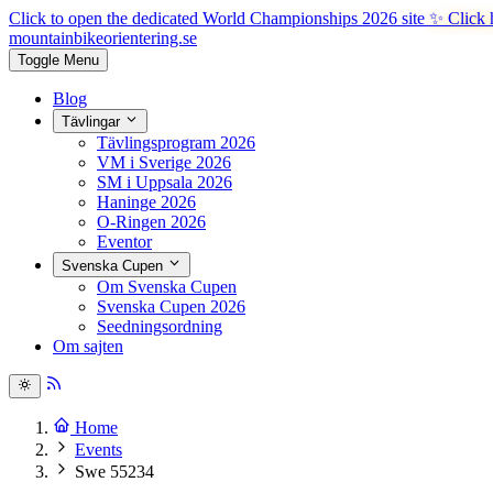
Click to open the dedicated World Championships 2026 site
✨ Click 
mountainbike
orientering.se
Toggle Menu
Blog
Tävlingar
Tävlingsprogram 2026
VM i Sverige 2026
SM i Uppsala 2026
Haninge 2026
O-Ringen 2026
Eventor
Svenska Cupen
Om Svenska Cupen
Svenska Cupen 2026
Seedningsordning
Om sajten
Home
Events
Swe 55234