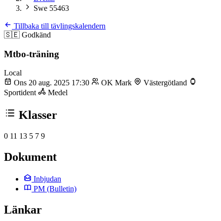
Swe 55463
Tillbaka till tävlingskalendern
🇸🇪
Godkänd
Mtbo-träning
Local
Ons 20 aug. 2025 17:30
OK Mark
Västergötland
Sportident
Medel
Klasser
0
11
13
5
7
9
Dokument
Inbjudan
PM
(Bulletin)
Länkar