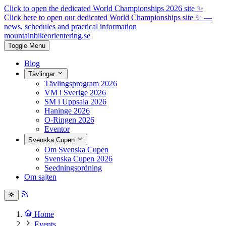
Click to open the dedicated World Championships 2026 site
✨
Click here to open our dedicated World Championships site ✨
—
news, schedules and practical information
mountainbike
orientering.se
Toggle Menu
Blog
Tävlingar
Tävlingsprogram 2026
VM i Sverige 2026
SM i Uppsala 2026
Haninge 2026
O-Ringen 2026
Eventor
Svenska Cupen
Om Svenska Cupen
Svenska Cupen 2026
Seedningsordning
Om sajten
Home
Events