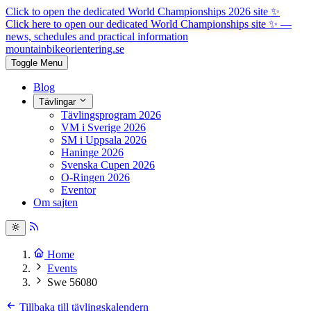
Click to open the dedicated World Championships 2026 site
✨
Click here to open our dedicated World Championships site ✨
—
news, schedules and practical information
mountainbike
orientering.se
Toggle Menu
Blog
Tävlingar
Tävlingsprogram 2026
VM i Sverige 2026
SM i Uppsala 2026
Haninge 2026
Svenska Cupen 2026
O-Ringen 2026
Eventor
Om sajten
Home
Events
Swe 56080
Tillbaka till tävlingskalendern